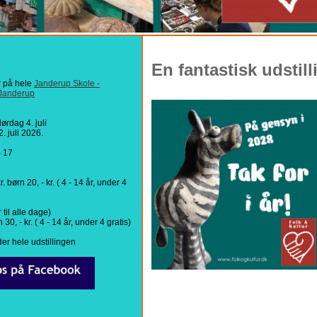
En fantastisk udstill
r på hele
Janderup Skole -
 Janderup
lørdag 4. juli
. juli 2026.
- 17
. børn 20, - kr. ( 4 - 14 år, under 4
 til alle dage)
 30, - kr. ( 4 - 14 år, under 4 gratis)
er hele udstillingen