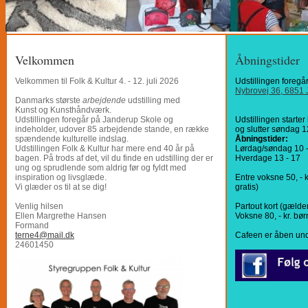
Velkommen
Åbningstider
Velkommen til Folk & Kultur 4. - 12. juli 2026
Udstillingen foregå
Nybrovej 36, 6851
Danmarks største
arbejdende
udstilling med
Kunst og Kunsthåndværk.
Udstillingen foregår på Janderup Skole og
Udstillingen starter 
indeholder, udover 85 arbejdende stande, en række
og slutter søndag 12
spændende kulturelle indslag.
Åbningstider:
Udstillingen Folk & Kultur har mere end 40 år på
Lørdag/søndag 10 
bagen. På trods af det, vil du finde en udstilling der er
Hverdage 13 - 17
ung og sprudlende som aldrig før og fyldt med
inspiration og livsglæde.
Entre voksne 50, - kr
Vi glæder os til at se dig!
gratis)
Venlig hilsen
Partout kort (gælder
Ellen Margrethe Hansen
Voksne 80, - kr. børn
Formand
terne4@mail.dk
Cafeen er åben und
24601450