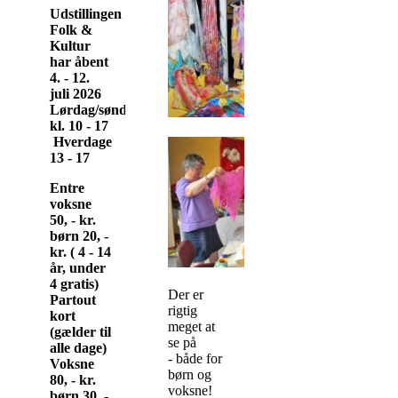
Udstillingen
Folk &
Kultur
har åbent
4. - 12.
juli 2026
Lørdag/søndag
kl. 10 - 17
Hverdage
13 - 17
Entre
voksne
50, - kr.
børn 20, -
kr. ( 4 - 14
år, under
4 gratis)
Der er
Partout
rigtig
kort
meget at
(gælder til
se på
alle dage)
- både for
Voksne
børn og
80, - kr.
voksne!
børn 30, -