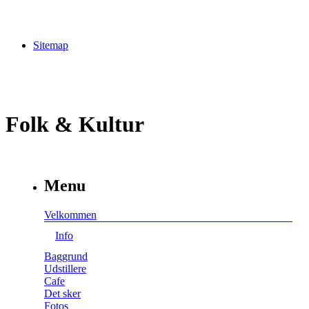
Sitemap
Folk & Kultur
Menu
Velkommen
Info
Baggrund
Udstillere
Cafe
Det sker
Fotos